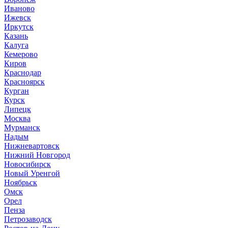
Иваново
Ижевск
Иркутск
Казань
Калуга
Кемерово
Киров
Краснодар
Красноярск
Курган
Курск
Липецк
Москва
Мурманск
Надым
Нижневартовск
Нижний Новгород
Новосибирск
Новый Уренгой
Ноябрьск
Омск
Орел
Пенза
Петрозаводск