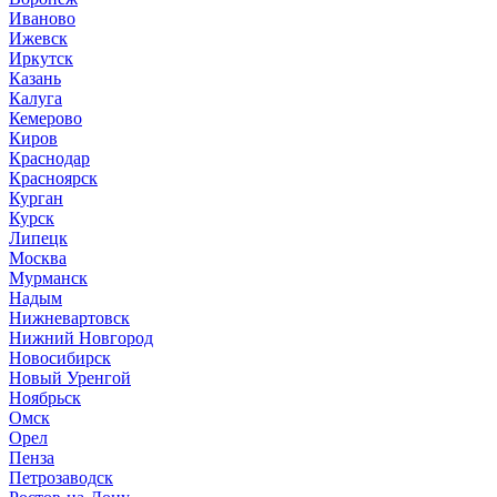
Иваново
Ижевск
Иркутск
Казань
Калуга
Кемерово
Киров
Краснодар
Красноярск
Курган
Курск
Липецк
Москва
Мурманск
Надым
Нижневартовск
Нижний Новгород
Новосибирск
Новый Уренгой
Ноябрьск
Омск
Орел
Пенза
Петрозаводск