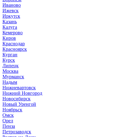
Иваново
Ижевск
Иркутск
Казань
Калуга
Кемерово
Киров
Краснодар
Красноярск
Курган
Курск
Липецк
Москва
Мурманск
Надым
Нижневартовск
Нижний Новгород
Новосибирск
Новый Уренгой
Ноябрьск
Омск
Орел
Пенза
Петрозаводск