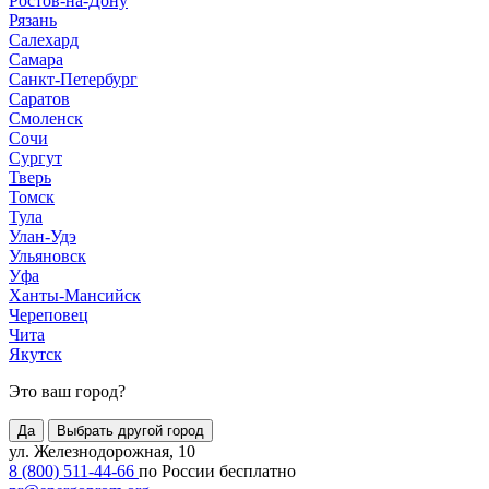
Ростов-на-Дону
Рязань
Салехард
Самара
Санкт-Петербург
Саратов
Смоленск
Сочи
Сургут
Тверь
Томск
Тула
Улан-Удэ
Ульяновск
Уфа
Ханты-Мансийск
Череповец
Чита
Якутск
Это ваш город?
Да
Выбрать другой город
ул. Железнодорожная, 10
8 (800) 511-44-66
по России бесплатно