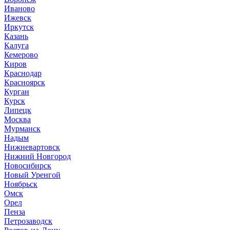
Иваново
Ижевск
Иркутск
Казань
Калуга
Кемерово
Киров
Краснодар
Красноярск
Курган
Курск
Липецк
Москва
Мурманск
Надым
Нижневартовск
Нижний Новгород
Новосибирск
Новый Уренгой
Ноябрьск
Омск
Орел
Пенза
Петрозаводск