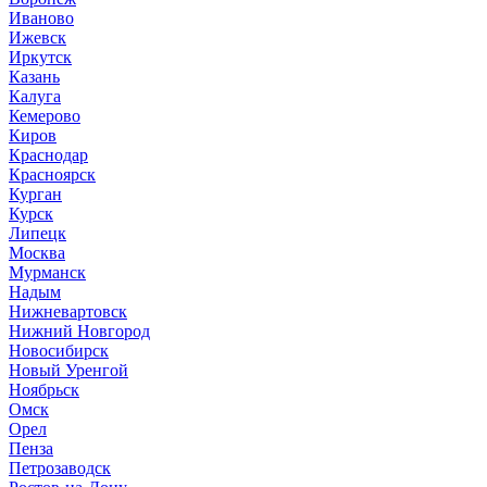
Иваново
Ижевск
Иркутск
Казань
Калуга
Кемерово
Киров
Краснодар
Красноярск
Курган
Курск
Липецк
Москва
Мурманск
Надым
Нижневартовск
Нижний Новгород
Новосибирск
Новый Уренгой
Ноябрьск
Омск
Орел
Пенза
Петрозаводск