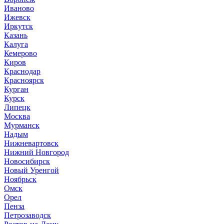
Иваново
Ижевск
Иркутск
Казань
Калуга
Кемерово
Киров
Краснодар
Красноярск
Курган
Курск
Липецк
Москва
Мурманск
Надым
Нижневартовск
Нижний Новгород
Новосибирск
Новый Уренгой
Ноябрьск
Омск
Орел
Пенза
Петрозаводск