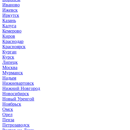
Иваново
Ижевск
Иркутск
Казань
Калуга
Кемерово
Киров
Краснодар
Красноярск
Курган
Курск
Липецк
Москва
Мурманск
Надым
Нижневартовск
Нижний Новгород
Новосибирск
Новый Уренгой
Ноябрьск
Омск
Орел
Пенза
Петрозаводск