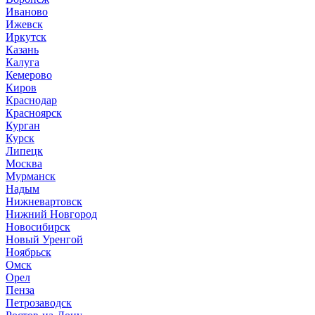
Иваново
Ижевск
Иркутск
Казань
Калуга
Кемерово
Киров
Краснодар
Красноярск
Курган
Курск
Липецк
Москва
Мурманск
Надым
Нижневартовск
Нижний Новгород
Новосибирск
Новый Уренгой
Ноябрьск
Омск
Орел
Пенза
Петрозаводск