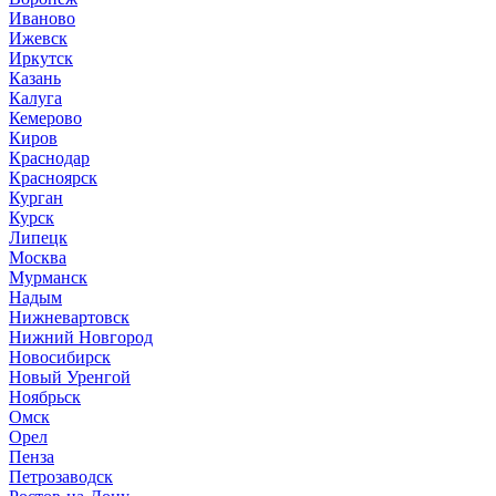
Иваново
Ижевск
Иркутск
Казань
Калуга
Кемерово
Киров
Краснодар
Красноярск
Курган
Курск
Липецк
Москва
Мурманск
Надым
Нижневартовск
Нижний Новгород
Новосибирск
Новый Уренгой
Ноябрьск
Омск
Орел
Пенза
Петрозаводск