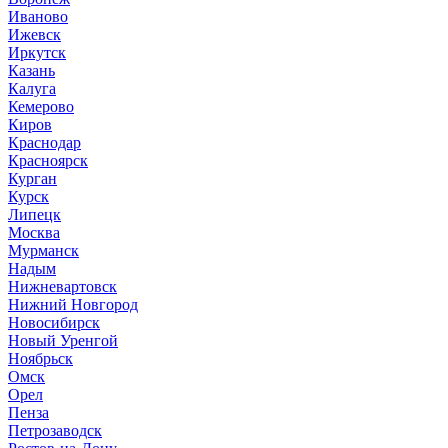
Иваново
Ижевск
Иркутск
Казань
Калуга
Кемерово
Киров
Краснодар
Красноярск
Курган
Курск
Липецк
Москва
Мурманск
Надым
Нижневартовск
Нижний Новгород
Новосибирск
Новый Уренгой
Ноябрьск
Омск
Орел
Пенза
Петрозаводск