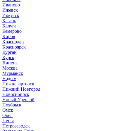
Иваново
Ижевск
Иркутск
Казань
Калуга
Кемерово
Киров
Краснодар
Красноярск
Курган
Курск
Липецк
Москва
Мурманск
Надым
Нижневартовск
Нижний Новгород
Новосибирск
Новый Уренгой
Ноябрьск
Омск
Орел
Пенза
Петрозаводск