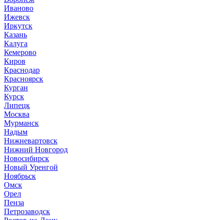
Иваново
Ижевск
Иркутск
Казань
Калуга
Кемерово
Киров
Краснодар
Красноярск
Курган
Курск
Липецк
Москва
Мурманск
Надым
Нижневартовск
Нижний Новгород
Новосибирск
Новый Уренгой
Ноябрьск
Омск
Орел
Пенза
Петрозаводск