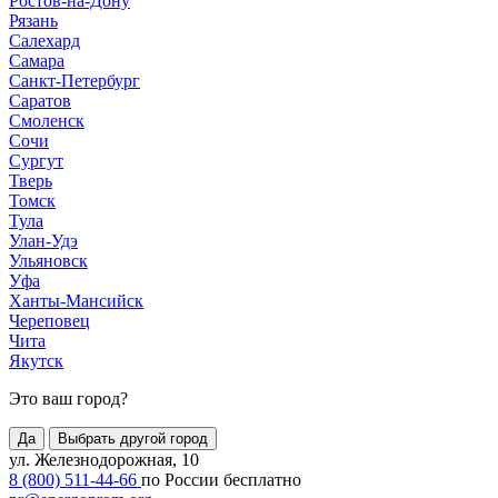
Ростов-на-Дону
Рязань
Салехард
Самара
Санкт-Петербург
Саратов
Смоленск
Сочи
Сургут
Тверь
Томск
Тула
Улан-Удэ
Ульяновск
Уфа
Ханты-Мансийск
Череповец
Чита
Якутск
Это ваш город?
Да
Выбрать другой город
ул. Железнодорожная, 10
8 (800) 511-44-66
по России бесплатно