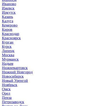
Иваново
Ижевск
Иркутск
Казань
Калуга
Кемерово
Киров
Краснодар
Красноярск
Курган
Курск
Липецк
Москва
Мурманск
Надым
Нижневартовск
Нижний Новгород
Новосибирск
Новый Уренгой
Ноябрьск
Омск
Орел
Пенза
Петрозаводск