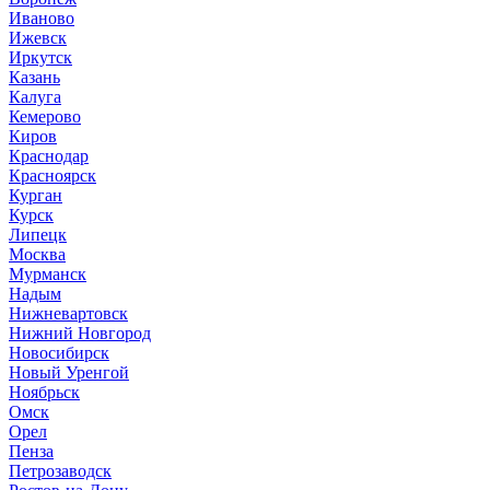
Иваново
Ижевск
Иркутск
Казань
Калуга
Кемерово
Киров
Краснодар
Красноярск
Курган
Курск
Липецк
Москва
Мурманск
Надым
Нижневартовск
Нижний Новгород
Новосибирск
Новый Уренгой
Ноябрьск
Омск
Орел
Пенза
Петрозаводск