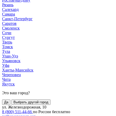
Ростов-на-Дону
Рязань
Салехард
Самара
Санкт-Петербург
Саратов
Смоленск
Сочи
Сургут
Тверь
Томск
Тула
Улан-Удэ
Ульяновск
Уфа
Ханты-Мансийск
Череповец
Чита
Якутск
Это ваш город?
Да
Выбрать другой город
ул. Железнодорожная, 10
8 (800) 511-44-66
по России бесплатно